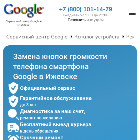
+7 (800) 101-14-79
Ежедневно с 9:00 до 21:00
Позвонить
мне утром
Сервисный центр Google
в
Ижевске
Сервисный центр Google
Каталог устройств
Ремо
Замена кнопок громкости
телефона смартфона
Google в Ижевске
Официальный сервис
Гарантийное обслуживание
до 3 лет
Диагностика за наш счет,
ремонт по желанию
Бесплатный выезд курьера
в день обращения
Срочный ремонт